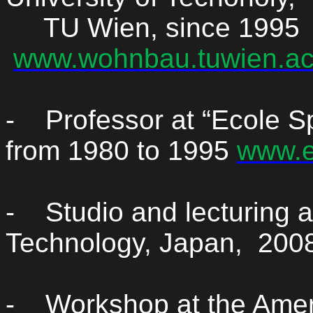
TU Wien, since 1995
www.wohnbau.tuwien.ac
-
Professor at “Ecole
S
from 1980 to 1995
www.e
-
Studio and lecturing a
Technology, Japan,
200
-
Workshop at the Ameri