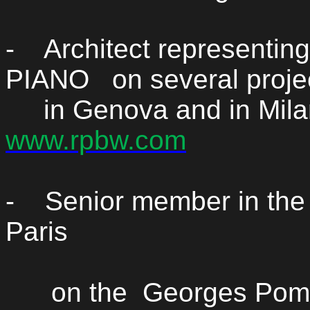
-
Architect representin
PIANO
on several proje
in Genova and in Mil
www.rpbw.com
-
Senior member in
th
Paris
on the
Georges Pomp