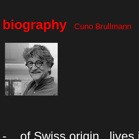
biography
Cuno Brullmann
-
of Swiss
origin,
lives