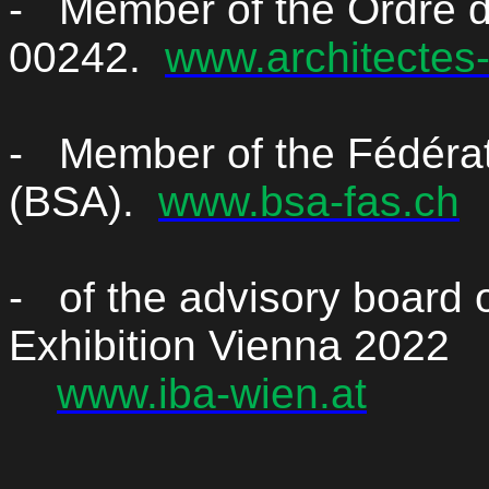
-
Member
of the Ordre 
00242.
www.architectes-
-
Member
of the Fédéra
(BSA).
www.bsa-fas.ch
-
of the advisory board o
Exhibition Vienna 2022
www.iba-wien.at