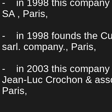
-
in 1998 this compan
SA ,
Paris,
-
in 1998 founds the
Cu
sarl
. company., Paris,
-
in 2003 this company
Jean-Luc
Crochon
& asso
Paris,